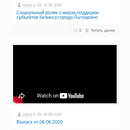
editor
в
10.06.2020
Социальный ролик о мерах поддержи
субъектов бизнеса города Лыткарино
0
Читать далее
editor
в
05.06.2020
Выпуск от 06.06.2020