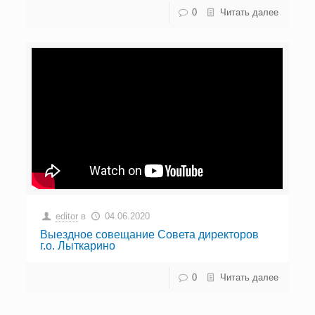
0
Читать далее
editor
в
04.06.2020
Выездное совещание Совета директоров
г.о. Лыткарино
0
Читать далее