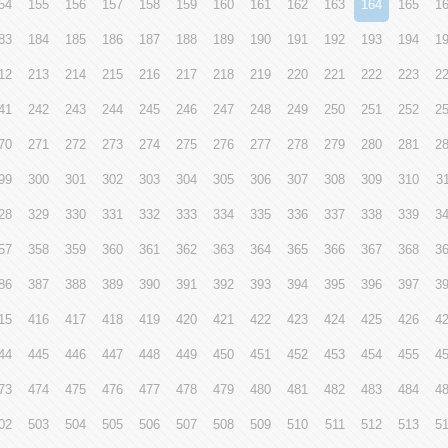
54
155
156
157
158
159
160
161
162
163
164
165
1
83
184
185
186
187
188
189
190
191
192
193
194
1
12
213
214
215
216
217
218
219
220
221
222
223
2
41
242
243
244
245
246
247
248
249
250
251
252
2
70
271
272
273
274
275
276
277
278
279
280
281
2
99
300
301
302
303
304
305
306
307
308
309
310
3
28
329
330
331
332
333
334
335
336
337
338
339
3
57
358
359
360
361
362
363
364
365
366
367
368
3
86
387
388
389
390
391
392
393
394
395
396
397
3
15
416
417
418
419
420
421
422
423
424
425
426
4
44
445
446
447
448
449
450
451
452
453
454
455
4
73
474
475
476
477
478
479
480
481
482
483
484
4
02
503
504
505
506
507
508
509
510
511
512
513
5