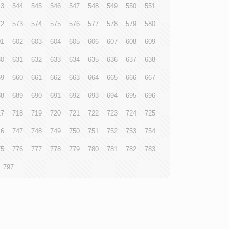
43
544
545
546
547
548
549
550
551
72
573
574
575
576
577
578
579
580
01
602
603
604
605
606
607
608
609
30
631
632
633
634
635
636
637
638
59
660
661
662
663
664
665
666
667
88
689
690
691
692
693
694
695
696
17
718
719
720
721
722
723
724
725
46
747
748
749
750
751
752
753
754
75
776
777
778
779
780
781
782
783
797