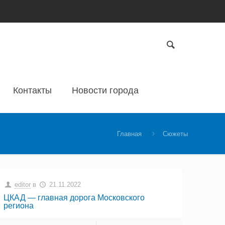
Контакты
Новости города
Главная
Сюжеты
editor
в
21.11.2022
ЦКАД — главная дорога Московского
региона