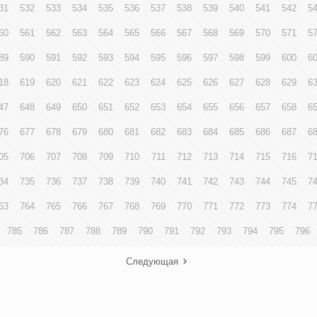
31
532
533
534
535
536
537
538
539
540
541
542
5
60
561
562
563
564
565
566
567
568
569
570
571
5
89
590
591
592
593
594
595
596
597
598
599
600
6
18
619
620
621
622
623
624
625
626
627
628
629
6
47
648
649
650
651
652
653
654
655
656
657
658
6
76
677
678
679
680
681
682
683
684
685
686
687
6
05
706
707
708
709
710
711
712
713
714
715
716
7
34
735
736
737
738
739
740
741
742
743
744
745
7
63
764
765
766
767
768
769
770
771
772
773
774
7
785
786
787
788
789
790
791
792
793
794
795
796
Следующая