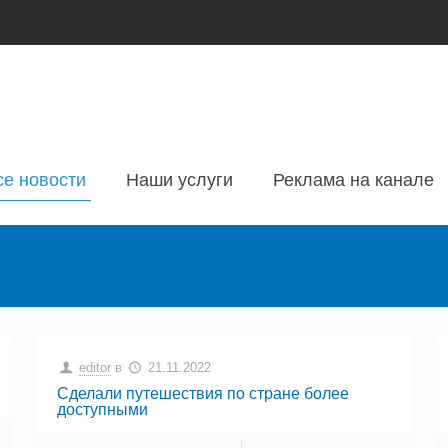
се новости
Наши услуги
Реклама на канале
editor
в
21.11.2022
Сделали путешествия по стране более
доступными