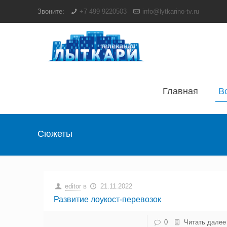
Звоните:
+7 499 9220503
info@lytkarino-tv.ru
Главная
В
Сюжеты
editor
в
21.11.2022
Развитие лоукост-перевозок
0
Читать далее