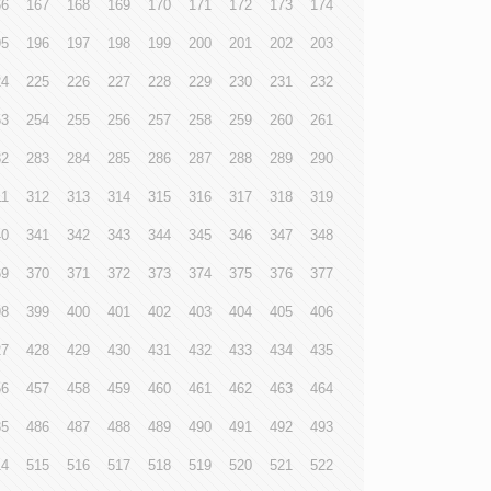
66
167
168
169
170
171
172
173
174
95
196
197
198
199
200
201
202
203
24
225
226
227
228
229
230
231
232
53
254
255
256
257
258
259
260
261
82
283
284
285
286
287
288
289
290
11
312
313
314
315
316
317
318
319
40
341
342
343
344
345
346
347
348
69
370
371
372
373
374
375
376
377
98
399
400
401
402
403
404
405
406
27
428
429
430
431
432
433
434
435
56
457
458
459
460
461
462
463
464
85
486
487
488
489
490
491
492
493
14
515
516
517
518
519
520
521
522