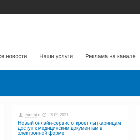
се новости
Наши услуги
Реклама на канале
cursmi
в
28.09.2021
Новый онлайн-сервис откроет лыткаринцам
доступ к медицинским документам в
электронной форме