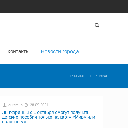
Контакты
Новости города
Главная
cursmi
cursmi
в
28.09.2021
Лыткаринцы с 1 октября смогут получить
детские пособия только на карту «Мир» или
наличными