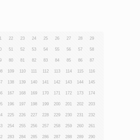
1
22
23
24
25
26
27
28
29
0
51
52
53
54
55
56
57
58
9
80
81
82
83
84
85
86
87
08
109
110
111
112
113
114
115
116
37
138
139
140
141
142
143
144
145
66
167
168
169
170
171
172
173
174
95
196
197
198
199
200
201
202
203
24
225
226
227
228
229
230
231
232
53
254
255
256
257
258
259
260
261
82
283
284
285
286
287
288
289
290