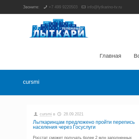
Звоните:
+7 499 9220503
info@lytkarino-tv.ru
Главная
В
cursmi
cursmi
в
28.09.2021
Лыткаринцам предложено пройти перепись
населения через Госуслуги
Росстат сможет получать более 2 млн заполненных