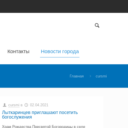
Контакты
Новости города
Главная
cursmi
cursmi
в
02.04.2021
Лыткаринцев приглашают посетить
богослужения
Храм Рождества Пресвятой Богородицы в селе