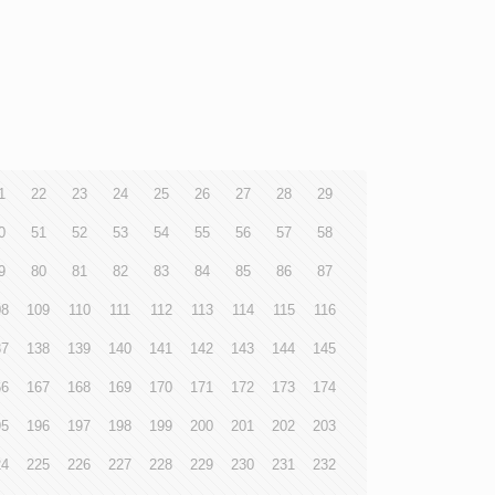
1
22
23
24
25
26
27
28
29
0
51
52
53
54
55
56
57
58
9
80
81
82
83
84
85
86
87
08
109
110
111
112
113
114
115
116
37
138
139
140
141
142
143
144
145
66
167
168
169
170
171
172
173
174
95
196
197
198
199
200
201
202
203
24
225
226
227
228
229
230
231
232