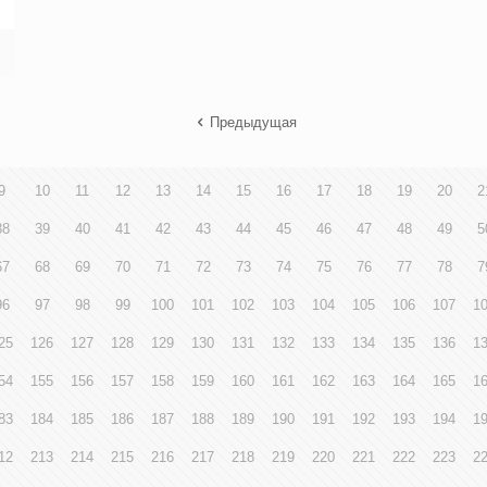
Предыдущая
9
10
11
12
13
14
15
16
17
18
19
20
2
38
39
40
41
42
43
44
45
46
47
48
49
5
67
68
69
70
71
72
73
74
75
76
77
78
7
96
97
98
99
100
101
102
103
104
105
106
107
1
25
126
127
128
129
130
131
132
133
134
135
136
1
54
155
156
157
158
159
160
161
162
163
164
165
1
83
184
185
186
187
188
189
190
191
192
193
194
1
12
213
214
215
216
217
218
219
220
221
222
223
2