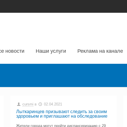
се новости
Наши услуги
Реклама на канале
cursmi
в
02.04.2021
Лыткаринцев призывают следить за своим
здоровьем и приглашают на обследование
Жители города могут пройти диспансеризацию с 29