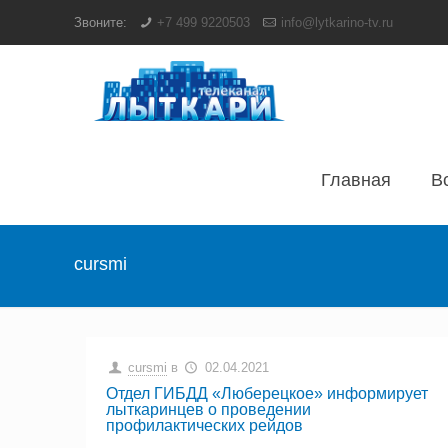
Звоните:
+7 499 9220503
info@lytkarino-tv.ru
Главная
В
cursmi
cursmi
в
02.04.2021
Отдел ГИБДД «Люберецкое» информирует
лыткаринцев о проведении
профилактических рейдов