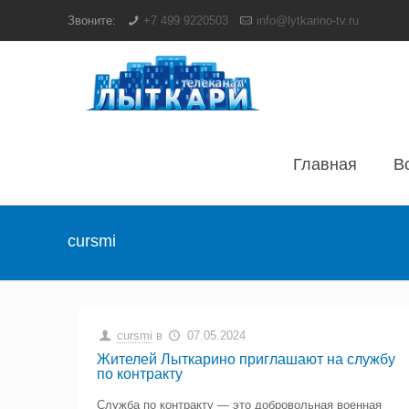
Звоните:
+7 499 9220503
info@lytkarino-tv.ru
Главная
В
cursmi
cursmi
в
07.05.2024
Жителей Лыткарино приглашают на службу
по контракту
Служба по контракту — это добровольная военная