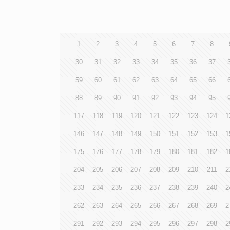
1
2
3
4
5
6
7
8
30
31
32
33
34
35
36
37
59
60
61
62
63
64
65
66
88
89
90
91
92
93
94
95
117
118
119
120
121
122
123
124
1
146
147
148
149
150
151
152
153
1
175
176
177
178
179
180
181
182
1
204
205
206
207
208
209
210
211
2
233
234
235
236
237
238
239
240
2
262
263
264
265
266
267
268
269
2
291
292
293
294
295
296
297
298
2