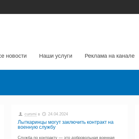
се новости
Наши услуги
Реклама на канале
cursmi
в
24.04.2024
Лыткаринцы могут заключить контракт на
военную службу
Служба по контракту — это добровольная военная