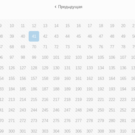
Предыдущая
9
10
11
12
13
14
15
16
17
18
19
20
2
38
39
40
41
42
43
44
45
46
47
48
49
5
67
68
69
70
71
72
73
74
75
76
77
78
7
96
97
98
99
100
101
102
103
104
105
106
107
1
25
126
127
128
129
130
131
132
133
134
135
136
1
54
155
156
157
158
159
160
161
162
163
164
165
1
83
184
185
186
187
188
189
190
191
192
193
194
1
12
213
214
215
216
217
218
219
220
221
222
223
2
41
242
243
244
245
246
247
248
249
250
251
252
2
70
271
272
273
274
275
276
277
278
279
280
281
2
99
300
301
302
303
304
305
306
307
308
309
310
3