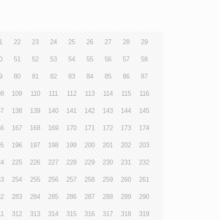
1
22
23
24
25
26
27
28
29
0
51
52
53
54
55
56
57
58
9
80
81
82
83
84
85
86
87
08
109
110
111
112
113
114
115
116
37
138
139
140
141
142
143
144
145
66
167
168
169
170
171
172
173
174
95
196
197
198
199
200
201
202
203
24
225
226
227
228
229
230
231
232
53
254
255
256
257
258
259
260
261
82
283
284
285
286
287
288
289
290
11
312
313
314
315
316
317
318
319