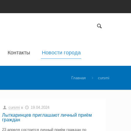
Контакты
Новости города
Главная
cursmi
cursmi
в
19.04.2024
Лыткаринцев приглашают личный приём
граждан
23 апреля состоится личный приём граждан по