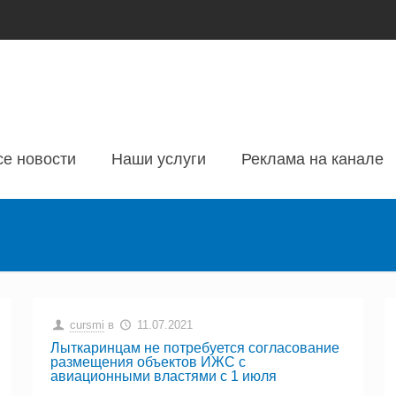
се новости
Наши услуги
Реклама на канале
cursmi
в
11.07.2021
Лыткаринцам не потребуется согласование
размещения объектов ИЖС с
авиационными властями с 1 июля