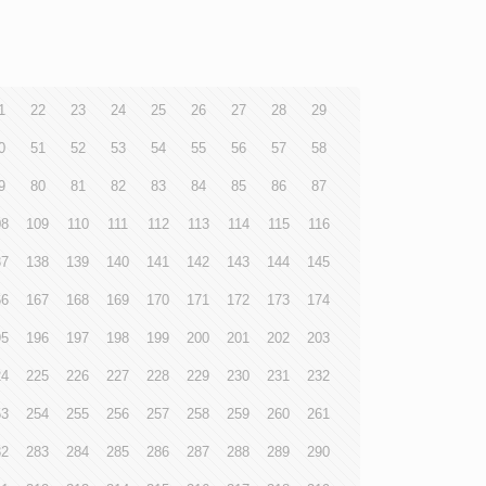
1
22
23
24
25
26
27
28
29
0
51
52
53
54
55
56
57
58
9
80
81
82
83
84
85
86
87
08
109
110
111
112
113
114
115
116
37
138
139
140
141
142
143
144
145
66
167
168
169
170
171
172
173
174
95
196
197
198
199
200
201
202
203
24
225
226
227
228
229
230
231
232
53
254
255
256
257
258
259
260
261
82
283
284
285
286
287
288
289
290