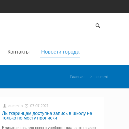
Контакты
Новости города
Главная
cursmi
cursmi
в
07.07.2021
Лыткаринцам доступна запись в школу не
только по месту прописки
Близиться начало нового учебного года, а это значит,