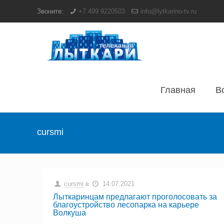
Звоните:
+7 499 9220503
info@lytkarino-tv.ru
Главная
В
cursmi
cursmi
в
14.07.2021
Лыткаринцам предлагают проголосовать за
благоустройство лесопарка на карьере
Волкуша